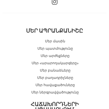
n
s
t
a
g
ՄԵՐ ԱՊՐԱՆՔԱՆԻՇԸ
r
a
Մեր մասին
m
Մեր պատմությունը
Մեր արժեքները
Մեր «արարողակարգերը»
Մեր բանաձևերը
Մեր բաղադրիչները
Մեր հավաքածուները
Մեր ներգրավվածությունը
ՀԱՃԱԽՈՐԴՆԵՐԻ