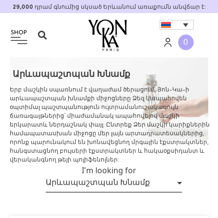
Skip
29,000
դրամ գնումից սկսած Երևանում առաքումն անվճար է:
to
content
0
Արևապաշտպան Խնամք
Երբ մաշկին սպառնում է վաղաժամ ծերացում, Յոն-Կա-ի
արևապաշտպան խնամքի միջոցները Ձեզ կապահովեն
օպտիմալ պաշտպանություն ուլտրամանուշակագույն
ճառագայթներից՝ միաժամանակ ապահովելով մաշկի
երկարատև ներդաշնակ փայլ: Ընտրեք Ձեր մաշկի կարիքներին
համապատասխան միջոցը մեր լայն արտադրատեսակներից,
որոնք պարունակում են խոնավեցնող մրգային էքստրակտներ,
հանգստացնող բույսերի էքստրակտներ և հակաօքսիդանտ և
վերականգնող թեյի պոլիֆենոլներ:
I'm looking for
Արևապաշտպան Խնամք