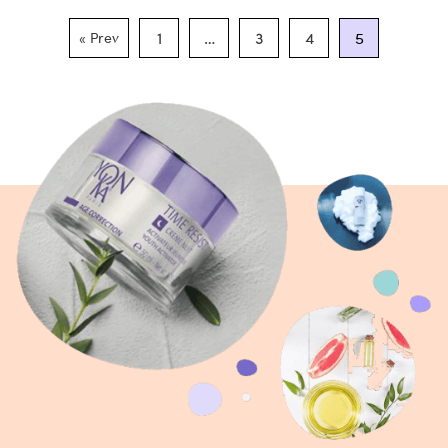
1
…
3
4
5
« Prev