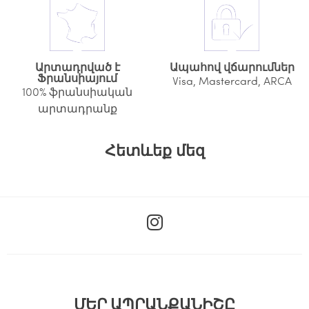
Արտադրված է
Ապահով վճարումներ
Ֆրանսիայում
Visa, Mastercard, ARCA
100% ֆրանսիական
արտադրանք
Հետևեք մեզ
I
n
s
t
a
g
ՄԵՐ ԱՊՐԱՆՔԱՆԻՇԸ