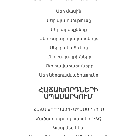
r
a
Մեր մասին
m
Մեր պատմությունը
Մեր արժեքները
Մեր «արարողակարգերը»
Մեր բանաձևերը
Մեր բաղադրիչները
Մեր հավաքածուները
Մեր ներգրավվածությունը
ՀԱՃԱԽՈՐԴՆԵՐԻ
ՍՊԱՍԱՐԿՈՒՄ
ՀԱՃԱԽՈՐԴՆԵՐԻ ՍՊԱՍԱՐԿՈՒՄ
Հաճախ տրվող հարցեր ՝ FAQ
Կապ մեզ հետ