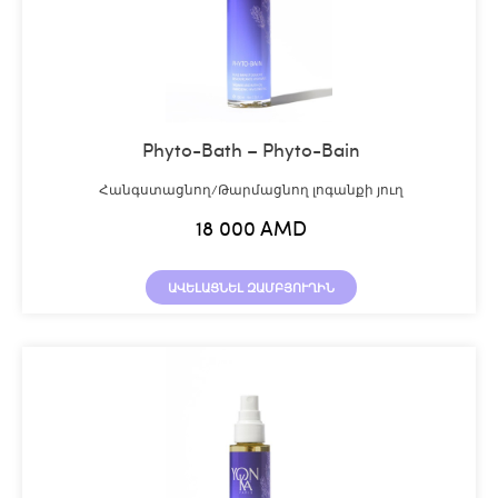
Phyto-Bath – Phyto-Bain
Հանգստացնող/Թարմացնող լոգանքի յուղ
18 000
AMD
ԱՎԵԼԱՑՆԵԼ ԶԱՄԲՅՈՒՂԻՆ